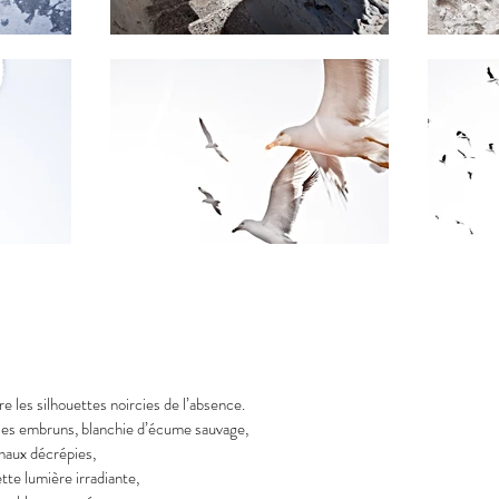
re les silhouettes noircies de l’absence.
 les embruns, blanchie d’écume sauvage,
chaux décrépies,
tte lumière irradiante,