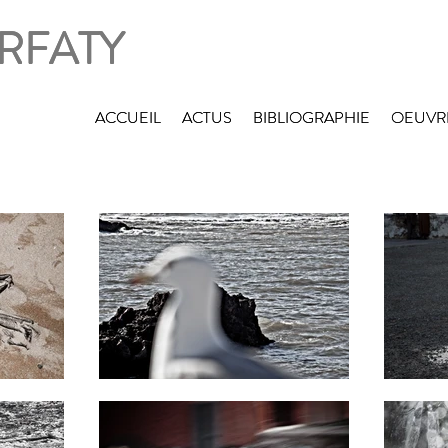
ERFATY
ERFATY
ACCUEIL
ACCUEIL
ACTUS
ACTUS
BIBLIOGRAPHIE
BIBLIOGRAPHIE
OEUVR
OEUVR