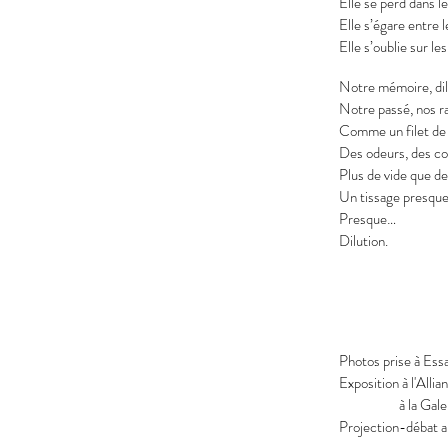
Elle se perd dans le
Elle s’égare entre 
Elle s’oublie sur l
Notre mémoire, dil
Notre passé, nos ra
Comme un filet de
Des odeurs, des co
Plus de vide que de 
Un tissage presqu
Presque…
Dilution.
Mich
Photos prise à Ess
Exposition à l'All
à la Galerie 1
Projection-débat a