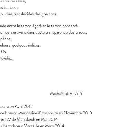
 sable ressassé,
les tombes,
es plumes translucides des goélands…
uée entre le temps égaré et le temps conservé.
cines, survivant dans cette transparence des traces.
 pêche,
uleurs, quelques indices…
fils
e évidé…
aël SERFATY
aouira en Avril 2012
iance Franco-Marocaine d' Essaouira en Novembre 2013
27 de Marrakech en Mai 2014
u Percolateur Marseille en Mars 2014